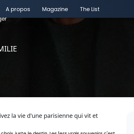
A propos
Magazine
The List
ger
MILIE
z la vie d'une parisienne qui vit et
choix, juste le destin. Les 1ers vrais souvenirs c'est