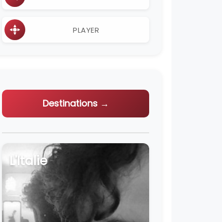
PLAYER
Destinations →
L'Italie