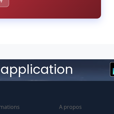
ay
'application
rmations
A propos