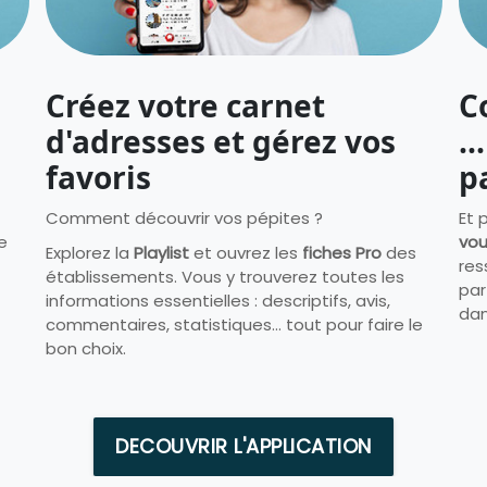
Créez votre carnet
C
d'adresses et gérez vos
..
favoris
p
Comment découvrir vos pépites ?
Et p
e
vou
Explorez la
Playlist
et ouvrez les
fiches Pro
des
res
établissements. Vous y trouverez toutes les
par
informations essentielles : descriptifs, avis,
dan
commentaires, statistiques… tout pour faire le
bon choix.
DECOUVRIR L'APPLICATION