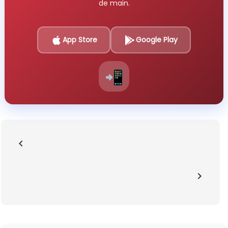
de main.
App Store
Google Play
📲
chevron_left
chevron_right